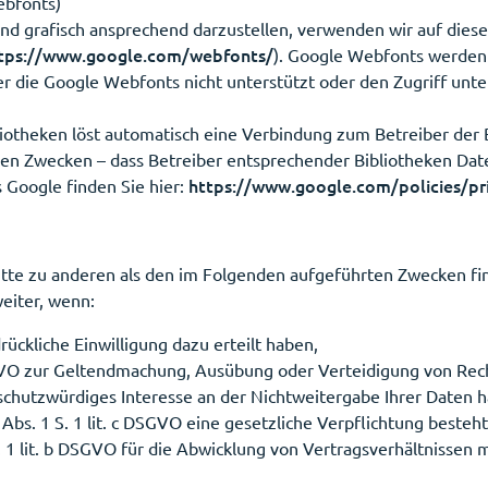
ebfonts)
d grafisch ansprechend darzustellen, verwenden wir auf diese
tps://www.google.com/webfonts/
). Google Webfonts werden
r die Google Webfonts nicht unterstützt oder den Zugriff unter
liotheken löst automatisch eine Verbindung zum Betreiber der Bi
lchen Zwecken – dass Betreiber entsprechender Bibliotheken Da
https://www.google.com/policies/pr
s Google finden Sie hier:
itte zu anderen als den im Folgenden aufgeführten Zwecken find
eiter, wenn:
drückliche Einwilligung dazu erteilt haben,
DSGVO zur Geltendmachung, Ausübung oder Verteidigung von Rech
chutzwürdiges Interesse an der Nichtweitergabe Ihrer Daten 
6 Abs. 1 S. 1 lit. c DSGVO eine gesetzliche Verpflichtung besteh
S. 1 lit. b DSGVO für die Abwicklung von Vertragsverhältnissen mi