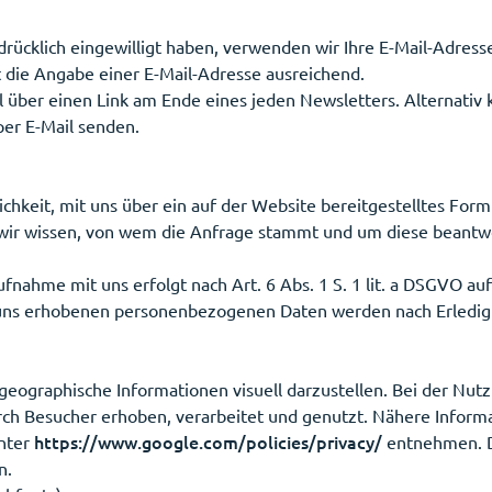
usdrücklich eingewilligt haben, verwenden wir Ihre E-Mail-Adre
 die Angabe einer E-Mail-Adresse ausreichend.
el über einen Link am Ende eines jeden Newsletters. Alternati
er E-Mail senden.
lichkeit, mit uns über ein auf der Website bereitgestelltes Fo
it wir wissen, von wem die Anfrage stammt und um diese bean
hme mit uns erfolgt nach Art. 6 Abs. 1 S. 1 lit. a DSGVO auf Gr
 uns erhobenen personenbezogenen Daten werden nach Erledigu
eographische Informationen visuell darzustellen. Bei der Nu
ch Besucher erhoben, verarbeitet und genutzt. Nähere Inform
https://www.google.com/policies/privacy/
nter
entnehmen. D
n.