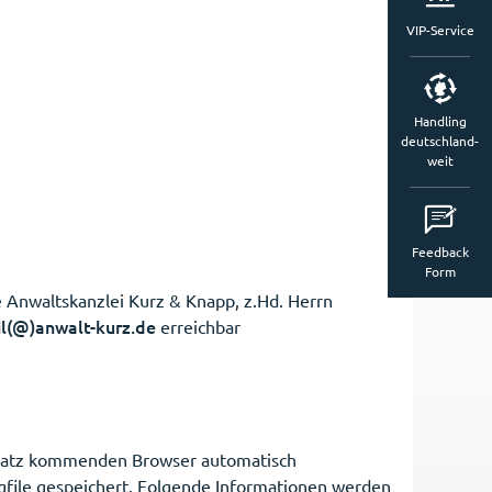
VIP-Service
Handling
deutschland-
weit
Feedback
Form
 Anwaltskanzlei Kurz & Knapp, z.Hd. Herrn
l(@)anwalt-kurz.de
erreichbar
satz kommenden Browser automatisch
gfile gespeichert. Folgende Informationen werden